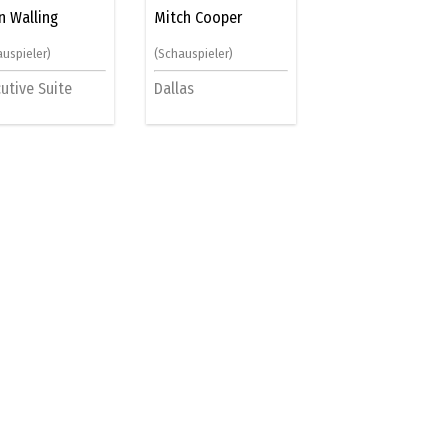
n Walling
Mitch Cooper
auspieler)
(Schauspieler)
utive Suite
Dallas