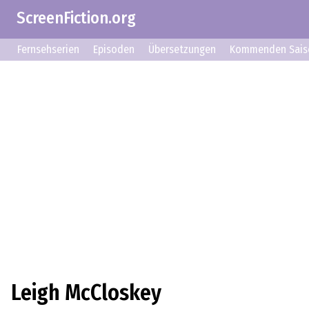
ScreenFiction.org
Fernsehserien
Episoden
Übersetzungen
Kommenden Sais
Leigh McCloskey