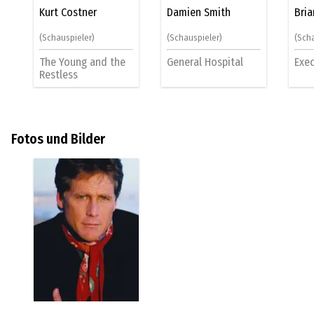
Kurt Costner
Damien Smith
Bria
(Schauspieler)
(Schauspieler)
(Sch
The Young and the
General Hospital
Exec
Restless
Fotos und Bilder