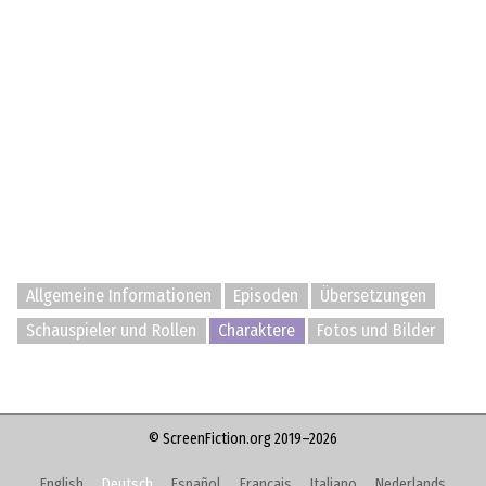
Allgemeine Informationen
Episoden
Übersetzungen
Schauspieler und Rollen
Charaktere
Fotos und Bilder
© ScreenFiction.org 2019–2026
English
Deutsch
Español
Français
Italiano
Nederlands