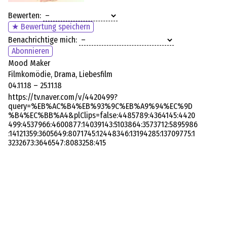
Bewerten:
★ Bewertung speichern
Benachrichtige mich:
Abonnieren
Mood Maker
Filmkomödie, Drama, Liebesfilm
04.11.18 – 25.11.18
https://tv.naver.com/v/4420499?
query=%EB%AC%B4%EB%93%9C%EB%A9%94%EC%9D
%B4%EC%BB%A4&plClips=false:4485789:4364145:4420
499:4537966:4600877:14039143:5103864:3573712:5895986
:14121359:3605649:8071745:12448346:13194285:13709775:1
3232673:3646547:8083258:415