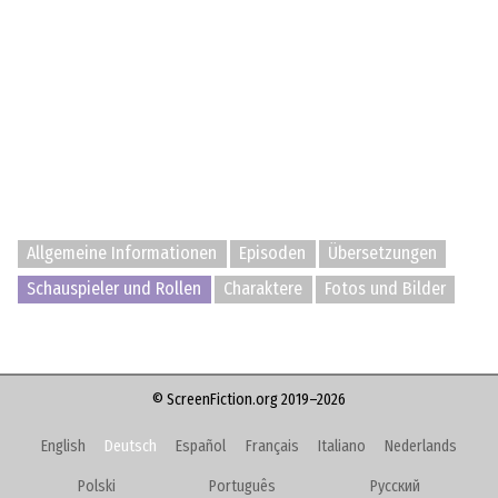
Allgemeine Informationen
Episoden
Übersetzungen
Schauspieler und Rollen
Charaktere
Fotos und Bilder
© ScreenFiction.org 2019–2026
English
Deutsch
Español
Français
Italiano
Nederlands
Polski
Português
Русский