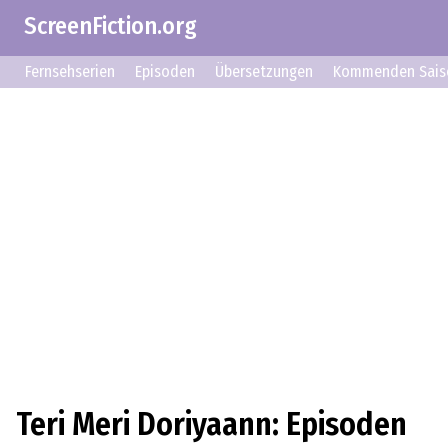
ScreenFiction.org
Fernsehserien
Episoden
Übersetzungen
Kommenden Sais
Teri Meri Doriyaann: Episoden