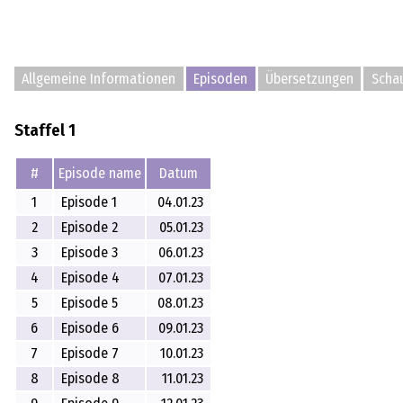
Allgemeine Informationen
Episoden
Übersetzungen
Schau
Staffel 1
#
Episode name
Datum
1
Episode 1
04.01.23
2
Episode 2
05.01.23
3
Episode 3
06.01.23
4
Episode 4
07.01.23
5
Episode 5
08.01.23
6
Episode 6
09.01.23
7
Episode 7
10.01.23
8
Episode 8
11.01.23