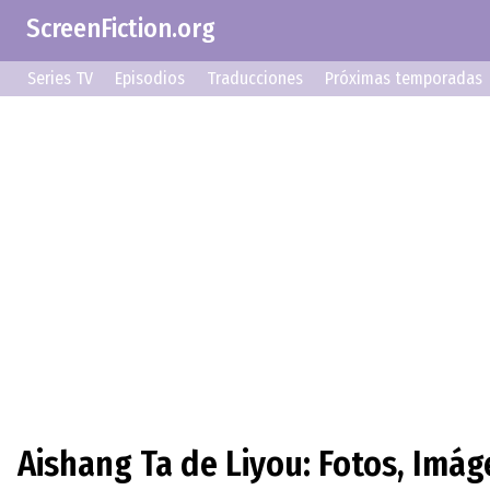
ScreenFiction.org
Series TV
Episodios
Traducciones
Próximas temporadas
Aishang Ta de Liyou: Fotos, Imá