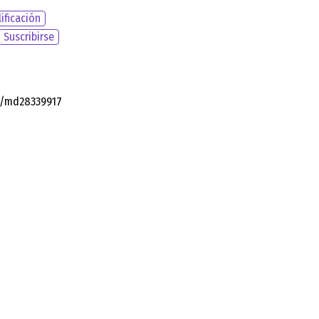
ificación
Suscribirse
ia/md28339917