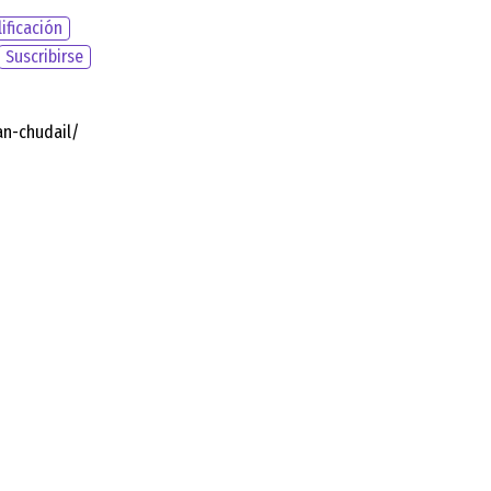
ificación
Suscribirse
an-chudail/