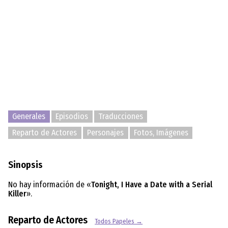
Generales
Episodios
Traducciones
Reparto de Actores
Personajes
Fotos, Imágenes
Sinopsis
No hay información de «
Tonight, I Have a Date with a Serial
Killer
».
Reparto de Actores
Todos Papeles →