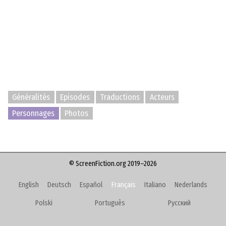
Généralités
Episodes
Traductions
Acteurs
Personnages
Photos
© ScreenFiction.org 2019–2026
English
Deutsch
Español
Français
Italiano
Nederlands
Polski
Português
Русский