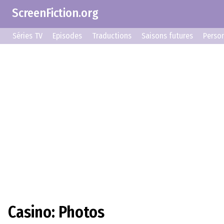
ScreenFiction.org
Séries TV
Episodes
Traductions
Saisons futures
Perso
Casino: Photos