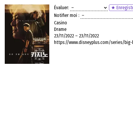
Évaluer:
★ Enregistr
Notifier moi :
Casino
Drame
23/11/2022 – 23/11/2022
https://www.disneyplus.com/series/big