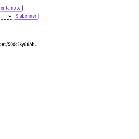
er la note
S'abonner
-bet/506cEky88AhL