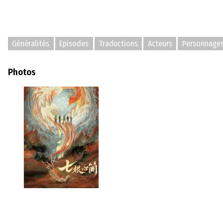
Généralités
Episodes
Traductions
Acteurs
Personnage
Photos