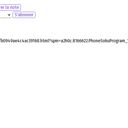
er la note
S'abonner
dfb0949ae4c4ac39168.html?spm=a2h0c.8166622.PhoneSokuProgram_1.