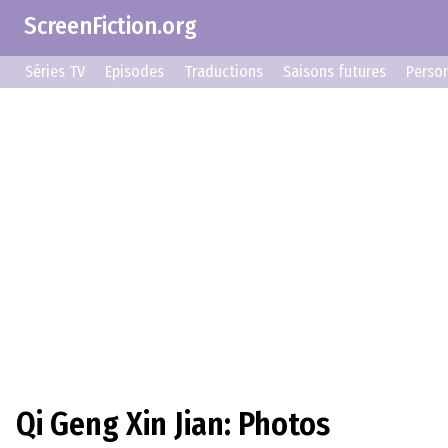
ScreenFiction.org
Séries TV
Episodes
Traductions
Saisons futures
Perso
Qi Geng Xin Jian: Photos