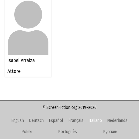
Isabel Arraiza
Attore
© ScreenFiction.org 2019–2026
English
Deutsch
Español
Français
Italiano
Nederlands
Polski
Português
Русский