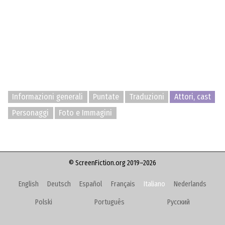
Informazioni generali
Puntate
Traduzioni
Attori, cast
Personaggi
Foto e Immagini
© ScreenFiction.org 2019–2026
English
Deutsch
Español
Français
Italiano
Nederlands
Polski
Português
Русский