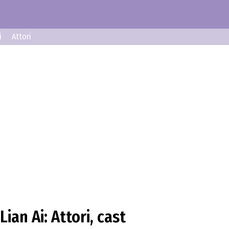
i
Attori
ian Ai: Attori, cast