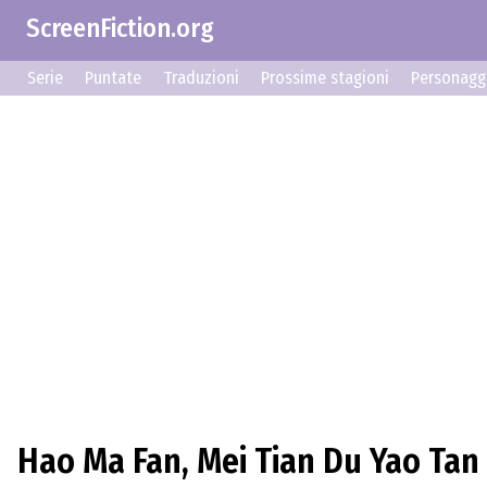
ScreenFiction.org
Serie
Puntate
Traduzioni
Prossime stagioni
Personagg
Hao Ma Fan, Mei Tian Du Yao Tan L