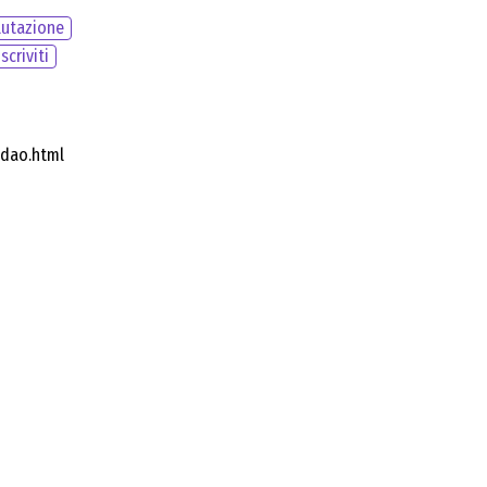
lutazione
Iscriviti
ddao.html