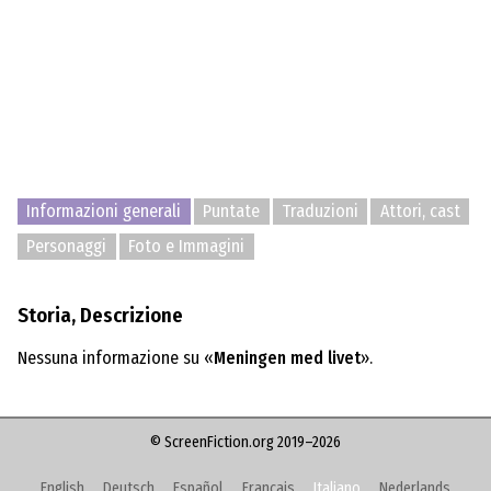
Informazioni generali
Puntate
Traduzioni
Attori, cast
Personaggi
Foto e Immagini
Storia, Descrizione
Nessuna informazione su «
Meningen med livet
».
© ScreenFiction.org 2019–2026
English
Deutsch
Español
Français
Italiano
Nederlands