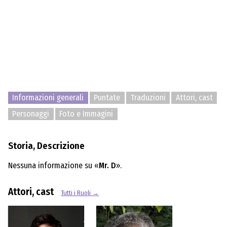
Informazioni generali
Puntate
Traduzioni
Attori, cast
Personaggi
Foto e Immagini
Storia, Descrizione
Nessuna informazione su «
Mr. D
».
Attori, cast
Tutti i Ruoli →