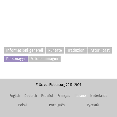
Informazioni generali
Puntate
Traduzioni
Attori, cast
Personaggi
Foto e Immagini
© ScreenFiction.org 2019–2026
English
Deutsch
Español
Français
Italiano
Nederlands
Polski
Português
Русский