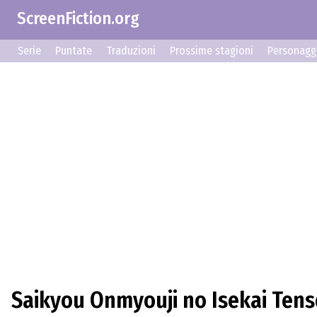
ScreenFiction.org
Serie
Puntate
Traduzioni
Prossime stagioni
Personagg
Saikyou Onmyouji no Isekai Tensei