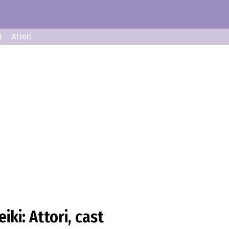
i
Attori
ki: Attori, cast