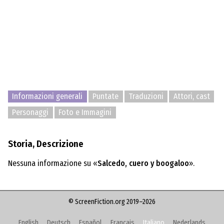
Informazioni generali
Puntate
Traduzioni
Attori, cast
Personaggi
Foto e Immagini
Storia, Descrizione
Nessuna informazione su «
Salcedo, cuero y boogaloo
».
© ScreenFiction.org 2019–2026
English
Deutsch
Español
Français
Italiano
Nederlands