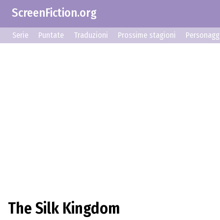
ScreenFiction.org
Serie
Puntate
Traduzioni
Prossime stagioni
Personagg
The Silk Kingdom