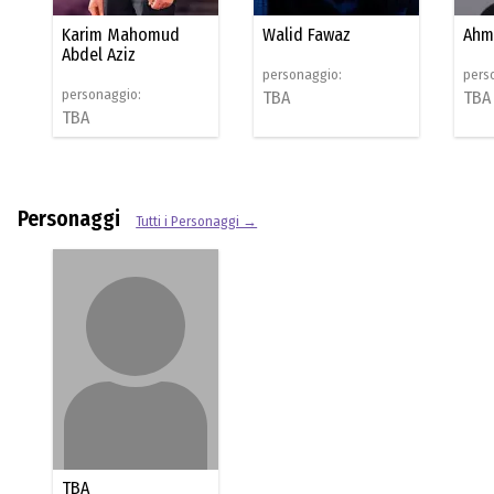
Karim Mahomud
Walid Fawaz
Ahm
Abdel Aziz
personaggio:
pers
personaggio:
TBA
TBA
TBA
Personaggi
Tutti i Personaggi →
TBA