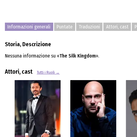
Informazioni generali
Puntate
Traduzioni
Attori, cast
P
Storia, Descrizione
Nessuna informazione su «
The Silk Kingdom
».
Attori, cast
Tutti i Ruoli →