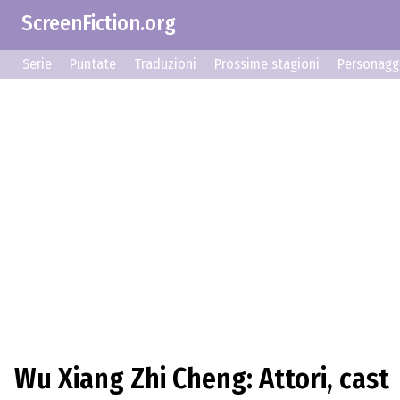
ScreenFiction.org
Serie
Puntate
Traduzioni
Prossime stagioni
Personagg
Wu Xiang Zhi Cheng: Attori, cast