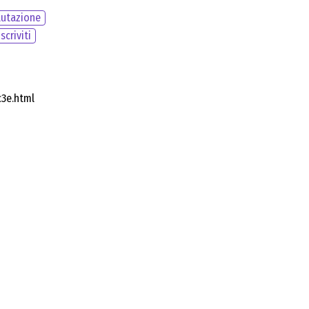
lutazione
Iscriviti
c3e.html