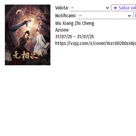
Valuta:
★ Salva va
Notificami:
Wu Xiang Zhi Cheng
Azione
31/07/25 – 31/07/25
https://v.qq.com/x/cover/mzc00200zx6j