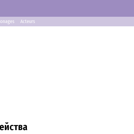
sonages
Acteurs
мейства