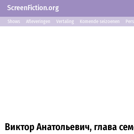
ScreenFiction.org
Shows
Afleveringen
Vertaling
Komende seizoenen
Per
Виктор Анатольевич, глава се