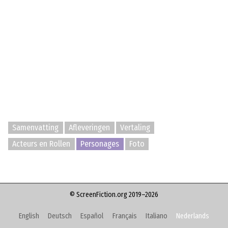
Samenvatting
Afleveringen
Vertaling
Acteurs en Rollen
Personages
Foto
© ScreenFiction.org 2019–2026
English
Deutsch
Español
Français
Italiano
Nederlands