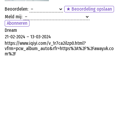
Beoordelen:
★ Beoordeling opslaan
Meld mij:
Abonneren
Dream
21-02-2024 – 13-03-2024
https://www.iqiyi.com/v_1r7ca2ilzp0.html?
vfrm=pcw_album_auto&rfr=https%3A%2F%2Faway.vk.co
m%2F