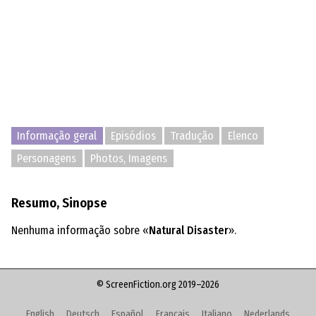
Informação geral
Episódios
Tradução
Elenco
Personagens
Photos, Imagens
Resumo, Sinopse
Nenhuma informação sobre «
Natural Disaster
».
© ScreenFiction.org 2019–2026
English
Deutsch
Español
Français
Italiano
Nederlands