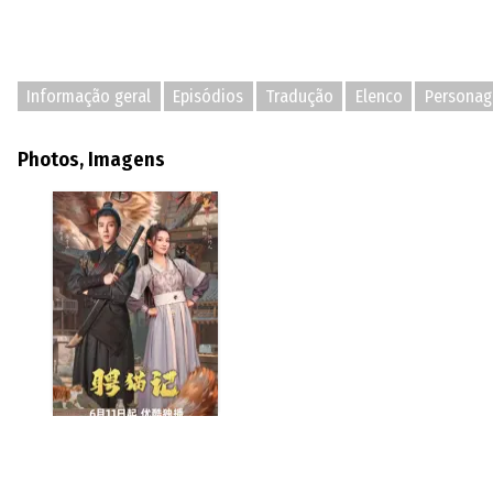
Informação geral
Episódios
Tradução
Elenco
Personag
Photos, Imagens