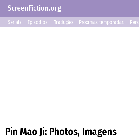
ScreenFiction.org
Serials
Episódios
Tradução
Próximas temporadas
Per
Pin Mao Ji: Photos, Imagens