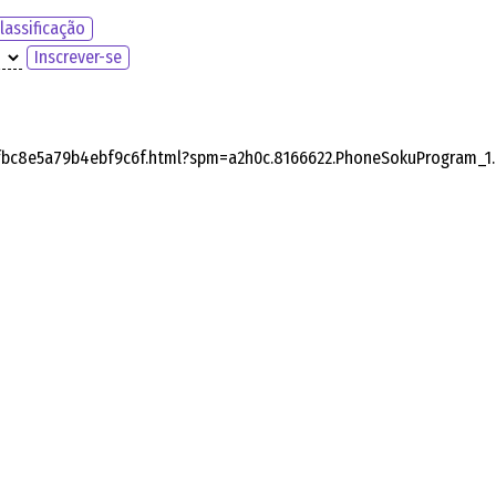
lassificação
Inscrever-se
cfbc8e5a79b4ebf9c6f.html?spm=a2h0c.8166622.PhoneSokuProgram_1.d