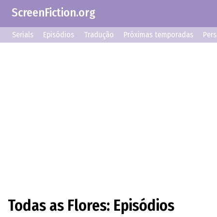
ScreenFiction.org
Serials
Episódios
Tradução
Próximas temporadas
Per
Todas as Flores: Episódios