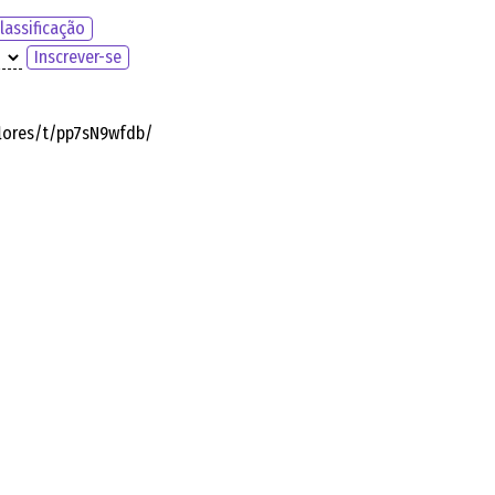
lassificação
Inscrever-se
flores/t/pp7sN9wfdb/