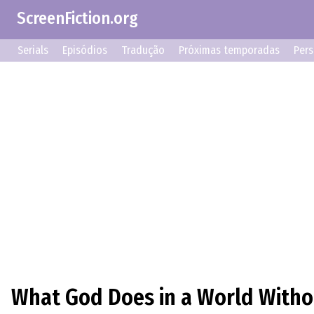
ScreenFiction.org
Serials
Episódios
Tradução
Próximas temporadas
Per
What God Does in a World Witho