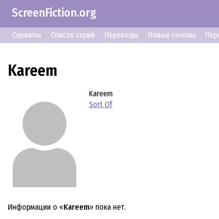
ScreenFiction.org
Сериалы
Список серий
Переводы
Новые сезоны
Пер
Kareem
Kareem
Sort Of
Информации о «
Kareem
» пока нет.