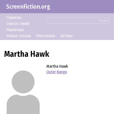
ScreenFiction.org
Сериалы
Поиск
Список серий
Переводы
Новые сезоны
Персонажи
Актеры
Martha Hawk
Martha Hawk
Outer Range