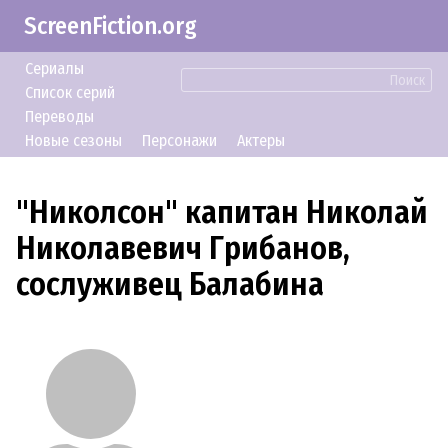
ScreenFiction.org
Сериалы
Поиск
Список серий
Переводы
Новые сезоны
Персонажи
Актеры
"Николсон" капитан Николай
Николавевич Грибанов,
сослуживец Балабина