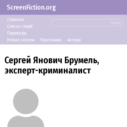
ScreenFiction.org
Сериалы
Поиск
Список серий
Переводы
Новые сезоны
Персонажи
Актеры
Сергей Янович Брумель,
эксперт-криминалист