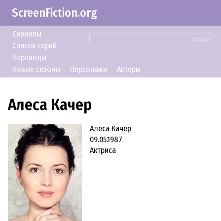
ScreenFiction.org
Сериалы
Поиск
Список серий
Переводы
Новые сезоны
Персонажи
Актеры
Алеса Качер
Алеса Качер
09.05.1987
Актриса