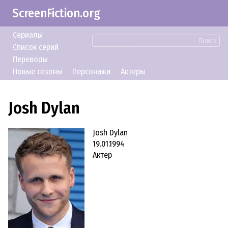
ScreenFiction.org
Сериалы
Поиск
Список серий
Переводы
Новые сезоны
Персонажи
Актеры
Josh Dylan
Josh Dylan
19.01.1994
Актер