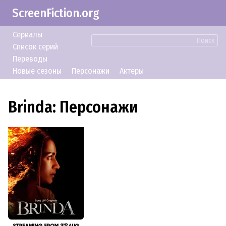
ScreenFiction.org
Сериалы
Поиск
Список серий
Переводы
Новые сезоны
Персонажи
Актеры
Brinda: Персонажи