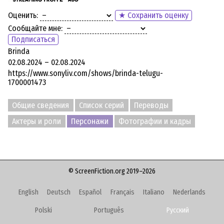
Оценить:
★ Сохранить оценку
Сообщайте мне:
Подписаться
Brinda
02.08.2024 – 02.08.2024
https://www.sonyliv.com/shows/brinda-telugu-
1700001473
Общие сведения
Список серий
Переводы
Актеры и роли
Персонажи
Фотографии и кадры
© ScreenFiction.org 2019–2026
English
Deutsch
Español
Français
Italiano
Nederlands
Polski
Português
Русский