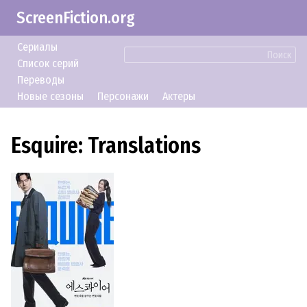
ScreenFiction.org
Сериалы
Поиск
Список серий
Переводы
Новые сезоны
Персонажи
Актеры
Esquire: Translations