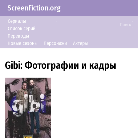
ScreenFiction.org
Сериалы
Поиск
Список серий
Переводы
Новые сезоны
Персонажи
Актеры
Gibi: Фотографии и кадры