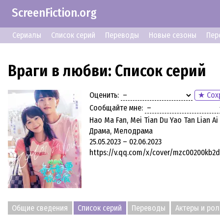
ScreenFiction.org
Сериалы
Список серий
Переводы
Новые сезоны
Пер
Враги в любви: Список серий
Оценить:
★ Сох
Сообщайте мне:
Hao Ma Fan, Mei Tian Du Yao Tan Lian Ai
Драма, Мелодрама
25.05.2023 – 02.06.2023
https://v.qq.com/x/cover/mzc00200kb2
Общие сведения
Список серий
Переводы
Актеры и рол