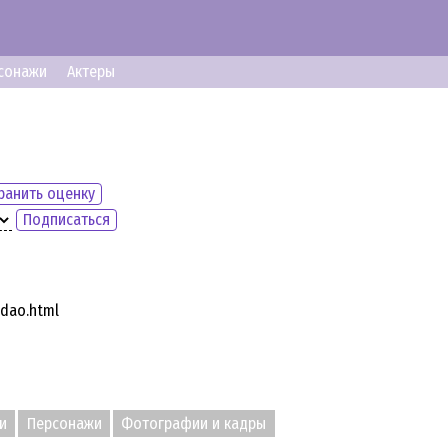
сонажи
Актеры
ранить оценку
Подписаться
ddao.html
и
Персонажи
Фотографии и кадры