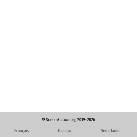
© ScreenFiction.org 2019–2026
Français
Italiano
Nederlands