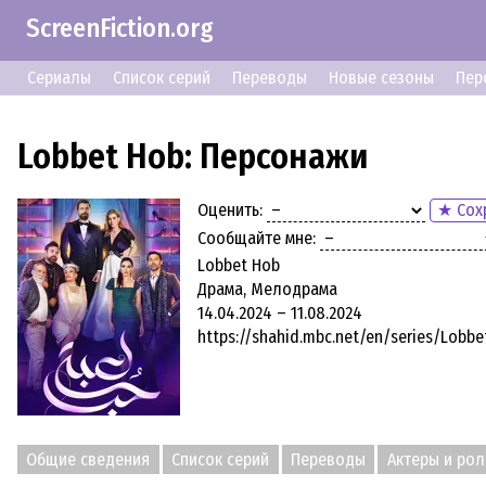
ScreenFiction.org
Сериалы
Список серий
Переводы
Новые сезоны
Пер
Lobbet Hob: Персонажи
Оценить:
★ Сох
Сообщайте мне:
Lobbet Hob
Драма, Мелодрама
14.04.2024 – 11.08.2024
https://shahid.mbc.net/en/series/Lobb
Общие сведения
Список серий
Переводы
Актеры и рол