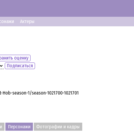
сонажи
Актеры
ранить оценку
Подписаться
et-Hob-season-1/season-1021700-1021701
и
Персонажи
Фотографии и кадры