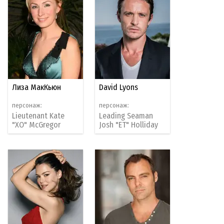
Лиза МакКьюн
David Lyons
персонаж:
персонаж:
Lieutenant Kate
Leading Seaman
"XO" McGregor
Josh "ET" Holliday