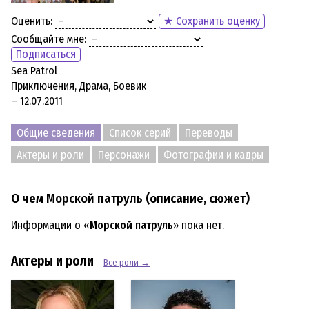
Оценить:
★ Сохранить оценку
Сообщайте мне:
Подписаться
Sea Patrol
Приключения, Драма, Боевик
– 12.07.2011
Общие сведения
Список серий
Переводы
Актеры и роли
Персонажи
Фотографии и кадры
О чем
Морской патруль
(описание, сюжет)
Информации о «
Морской патруль
» пока нет.
Актеры и роли
Все роли →