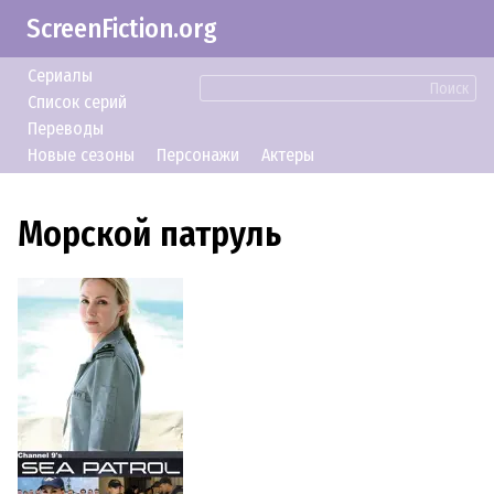
ScreenFiction.org
Сериалы
Поиск
Список серий
Переводы
Новые сезоны
Персонажи
Актеры
Морской патруль