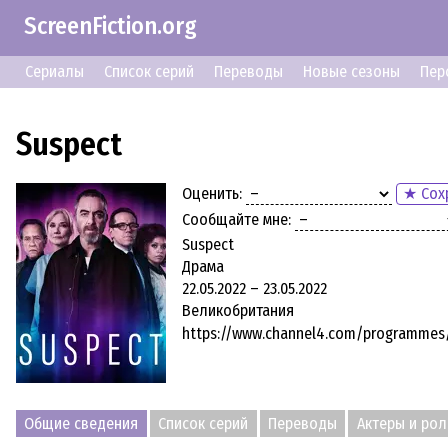
ScreenFiction.org
Сериалы
Список серий
Переводы
Новые сезоны
Пер
Suspect
Оценить:
★ Сох
Сообщайте мне:
Suspect
Драма
22.05.2022 – 23.05.2022
Великобритания
https://www.channel4.com/programmes
Общие сведения
Список серий
Переводы
Актеры и рол