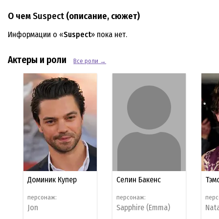
О чем
Suspect
(описание, сюжет)
Информации о «
Suspect
» пока нет.
Актеры и роли
Все роли →
Доминик Купер
Селин Бакенс
Тэм
персонаж:
персонаж:
перс
Jon
Sapphire (Emma)
Nat