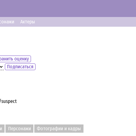
сонажи
Актеры
ранить оценку
Подписаться
/suspect
и
Персонажи
Фотографии и кадры