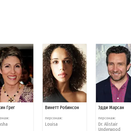
син Грег
Винетт Робинсон
Эдди Марсан
онаж:
персонаж:
персонаж:
asha
Louisa
Dr. Alistair
Underwood