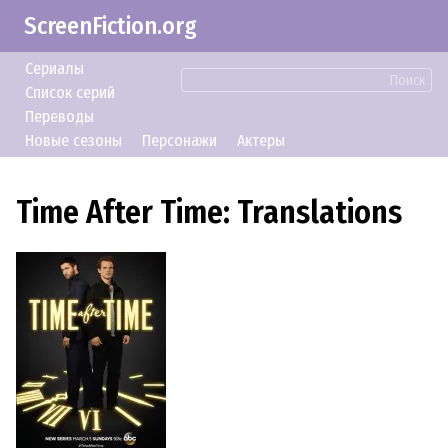
ScreenFiction.org
Сериалы
Поиск
Список серий
Переводы
Новые сезоны
Персонажи
Актеры
Time After Time: Translations