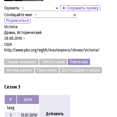
Оценить:
★ Сохранить оценку
Сообщайте мне:
Подписаться
Victoria
Драма, Исторический
28.08.2016 –
США
http://www.pbs.org/wgbh/masterpiece/shows/victoria/
Общие сведения
Список серий
Переводы
Актеры и роли
Персонажи
Фотографии и кадры
Сезон 3
#
Дата
lang
Добавить
1
13.01.2019