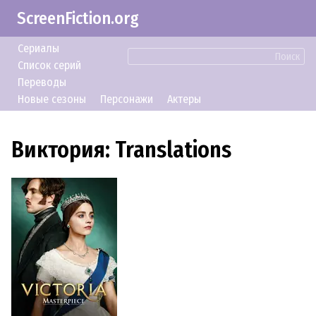
ScreenFiction.org
Сериалы
Поиск
Список серий
Переводы
Новые сезоны
Персонажи
Актеры
Виктория: Translations