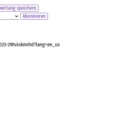
ertung speichern
Abonnieren
2023-29hviokmrhd?lang=en_us