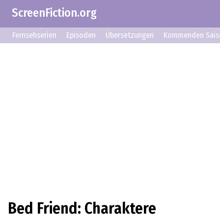
ScreenFiction.org
Fernsehserien
Episoden
Übersetzungen
Kommenden Sais
Bed Friend: Charaktere