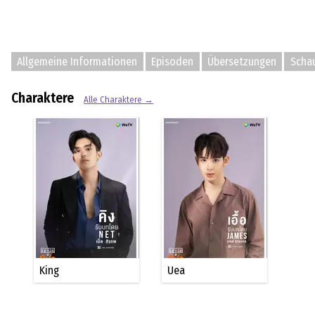
Allgemeine Informationen
Episoden
Übersetzungen
Schau
Charaktere
Alle Charaktere →
King
Uea