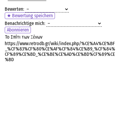
Bewerten:
★ Bewertung speichern
Benachrichtige mich:
Abonnieren
Το Σπίτι των Ξένων
https://www.retrodb.gr/wiki/index.php/%CE%A4%CE%BF
_%CF%83%CF%80%CE%AF%CF%84%CE%B9_%CF%84%
CF%89%CE%BD_%CE%BE%CE%AD%CE%BD%CF%89%CE
%BD