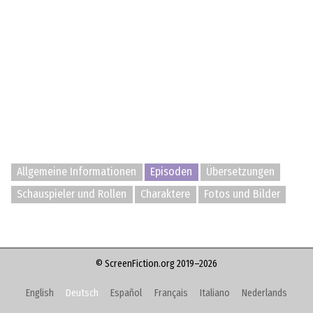
Allgemeine Informationen
Episoden
Übersetzungen
Schauspieler und Rollen
Charaktere
Fotos und Bilder
© ScreenFiction.org 2019–2026
English
Deutsch
Español
Français
Italiano
Nederlands