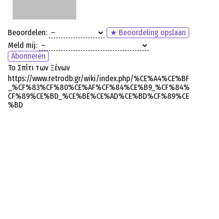
Beoordelen:
★ Beoordeling opslaan
Meld mij:
Abonneren
Το Σπίτι των Ξένων
https://www.retrodb.gr/wiki/index.php/%CE%A4%CE%BF
_%CF%83%CF%80%CE%AF%CF%84%CE%B9_%CF%84%
CF%89%CE%BD_%CE%BE%CE%AD%CE%BD%CF%89%CE
%BD