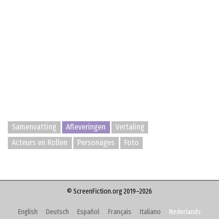
Samenvatting
Afleveringen
Vertaling
Acteurs en Rollen
Personages
Foto
© ScreenFiction.org 2019–2026
English
Deutsch
Español
Français
Italiano
Nederlands