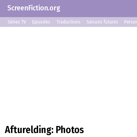
ScreenFiction.org
Séries TV
Episodes
Traductions
Saisons futures
Perso
Afturelding: Photos