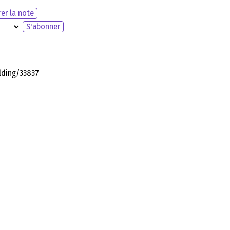
er la note
S'abonner
elding/33837