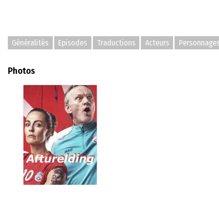
Généralités
Episodes
Traductions
Acteurs
Personnage
Photos