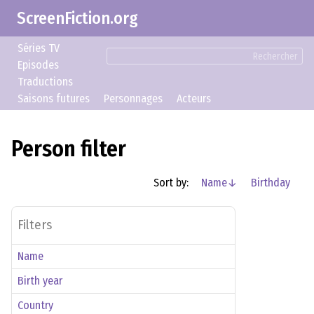
ScreenFiction.org
Séries TV
Rechercher
Episodes
Traductions
Saisons futures
Personnages
Acteurs
Person filter
Sort by:
Name
↓
Birthday
Filters
Name
Birth year
–
Country