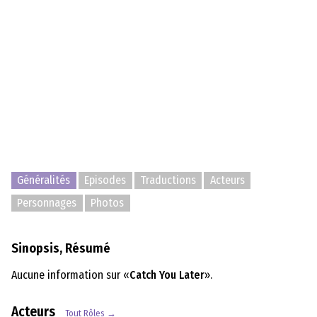
Généralités
Episodes
Traductions
Acteurs
Personnages
Photos
Sinopsis, Résumé
Aucune information sur «
Catch You Later
».
Acteurs
Tout Rôles →