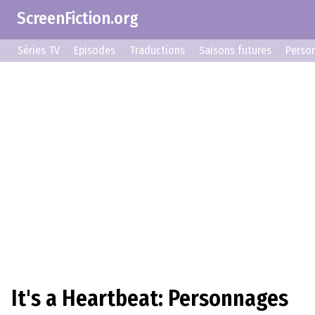
ScreenFiction.org
Séries TV
Episodes
Traductions
Saisons futures
Perso
It's a Heartbeat: Personnages